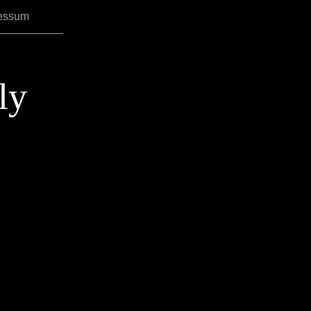
essum
ly